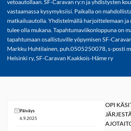
vetoautollaan. SF-Caravan ry:n ja yhdistysten kou
vastaamassa kysymyksiisi. Paikalla on mahdollista
matkailuautolla. Yhdistelmällä harjoittelemaan ja 
tulee olla mukana. Tapahtumaviikonloppuna on ma
tapahtumaan osallistuville yöpymisen SF-Carava
Markku Huhtilainen, puh.0505250078, s-posti ma
Helsinki ry, SF-Caravan Kaakkois-Häme ry
OPI KÄS
Päiväys
JÄRJEST
6.9.2025
AJOTAITO