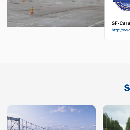
SF-Cara
http://ww
S