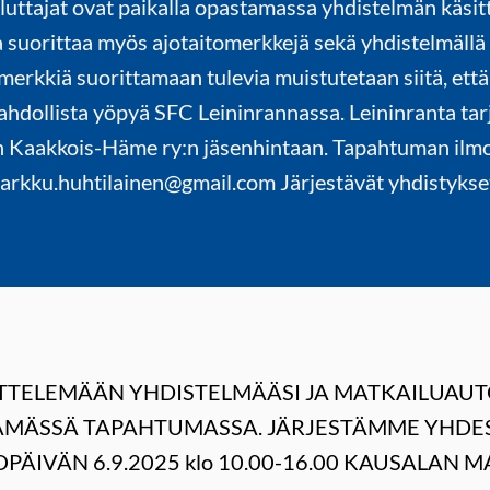
luttajat ovat paikalla opastamassa yhdistelmän käsit
 suorittaa myös ajotaitomerkkejä sekä yhdistelmällä 
merkkiä suorittamaan tulevia muistutetaan siitä, että
hdollista yöpyä SFC Leininrannassa. Leininranta tar
n Kaakkois-Häme ry:n jäsenhintaan. Tapahtuman ilmo
rkku.huhtilainen@gmail.com Järjestävät yhdistykse
ITTELEMÄÄN YHDISTELMÄÄSI JA MATKAILUAU
ÄMÄSSÄ TAPAHTUMASSA. JÄRJESTÄMME YHDES
PÄIVÄN 6.9.2025 klo 10.00-16.00 KAUSALAN MA