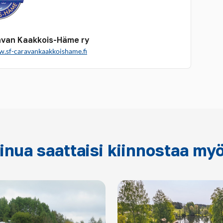
van Kaakkois-Häme ry
w.sf-caravankaakkoishame.fi
inua saattaisi kiinnostaa my