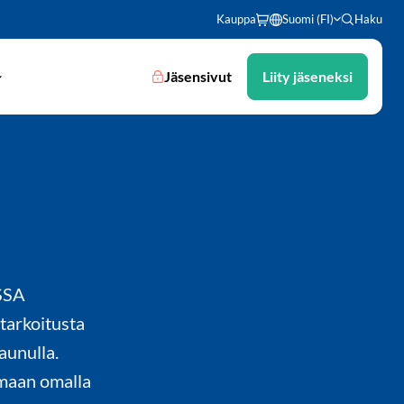
Kauppa
Suomi (FI)
Haku
Jäsensivut
Liity jäseneksi
SSA
arkoitusta
aunulla.
umaan omalla