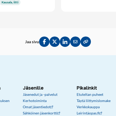
Kausala, iitti
Jaa sivu
Jaa Facebookissa
Jaa Twitterissä
Jaa LinkedInissä
Jaa sähköpostitse
Kopioi linkki lei
a
Jäsenille
Pikalinkit
Jäsenedut ja -palvelut
Etuteltan puheet
tuksen
Kerhotoiminta
Täytä liittymislomake
Omat jäsentiedot
Verkkokauppa
Sähköinen jäsenkortti
Leirintäopas.fi