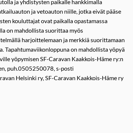
utolla ja yhdistysten paikalle hankkimalla
ailuauton ja vetoauton niille, jotka eivät pääse
sten kouluttajat ovat paikalla opastamassa
lla on mahdollista suorittaa myös
stelmällä harjoittelemaan ja merkkiä suorittamaan
kana. Tapahtumaviikonloppuna on mahdollista yöpyä
tuville yöpymisen SF-Caravan Kaakkois-Häme ry:n
nen, puh.0505250078, s-posti
aravan Helsinki ry, SF-Caravan Kaakkois-Häme ry