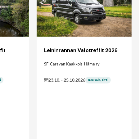
fit
Leininrannan Valotreffit 2026
SF-Caravan Kaakkois-Häme ry
23.10.
-
25.10.2026
i
Kausala, Iitti