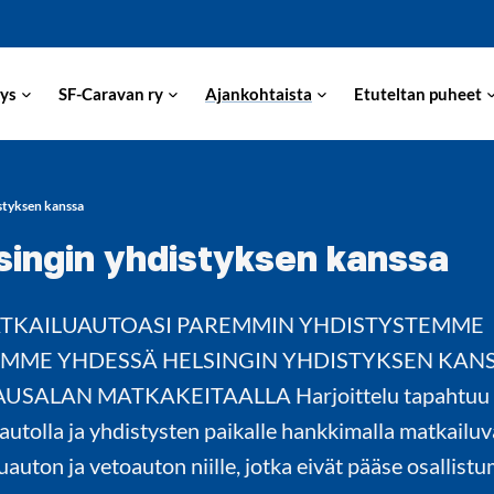
ys
SF-Caravan ry
Ajankohtaista
Etuteltan puheet
styksen kanssa
singin yhdistyksen kanssa
MATKAILUAUTOASI PAREMMIN YHDISTYSTEMME
ÄMME YHDESSÄ HELSINGIN YHDISTYKSEN KAN
USALAN MATKAKEITAALLA Harjoittelu tapahtuu t
öautolla ja yhdistysten paikalle hankkimalla matkailuv
auton ja vetoauton niille, jotka eivät pääse osallist