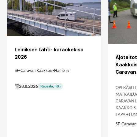
Leiniksen tähti- karaokekisa
2026
Ajotait
Kaakkoi
SF-Caravan Kaakkois-Häme ry
Caravan 
28.8.2026
Kausala, Iitti
OPI KÄSIT
MATKAILUA
CARAVAN H
KAAKKOIS-
TAPAHTUMA
SF-Caravan