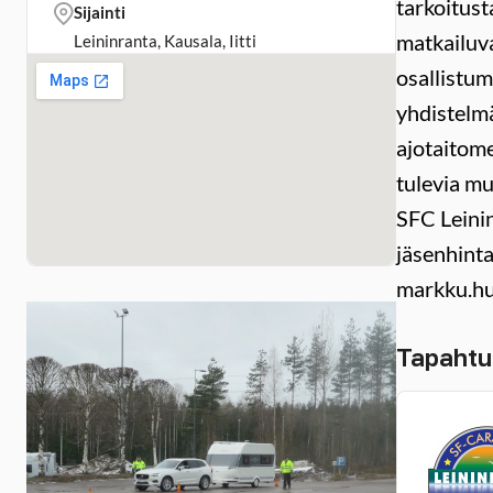
tarkoitust
Sijainti
matkailuva
Leininranta, Kausala, Iitti
osallistum
yhdistelmä
ajotaitome
tulevia mu
SFC Leini
jäsenhint
markku.hu
Tapahtu