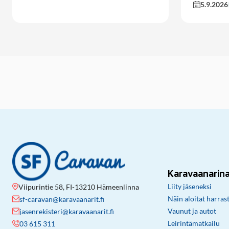
5.9.2026
Karavaanarin
Liity jäseneksi
Viipurintie 58, FI-13210 Hämeenlinna
Näin aloitat harras
sf-caravan@karavaanarit.fi
Vaunut ja autot
jasenrekisteri@karavaanarit.fi
Leirintämatkailu
03 615 311