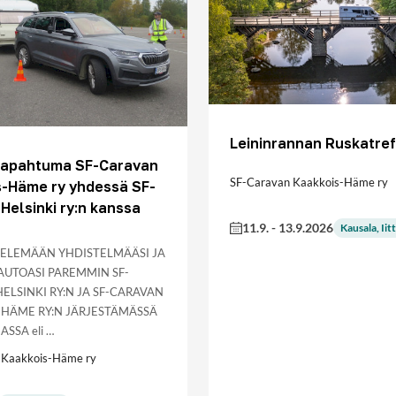
Leininrannan Ruskatref
otapahtuma SF-Caravan
SF-Caravan Kaakkois-Häme ry
s-Häme ry yhdessä SF-
Helsinki ry:n kanssa
11.9.
-
13.9.2026
Kausala, Iitt
TELEMÄÄN YHDISTELMÄÄSI JA
UTOASI PAREMMIN SF-
ELSINKI RY:N JA SF-CARAVAN
HÄME RY:N JÄRJESTÄMÄSSÄ
SSA eli …
 Kaakkois-Häme ry