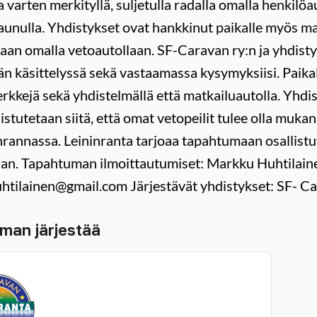
a varten merkityllä, suljetulla radalla omalla henkilöa
unulla. Yhdistykset ovat hankkinut paikalle myös matk
aan omalla vetoautollaan. SF-Caravan ry:n ja yhdisty
n käsittelyssä sekä vastaamassa kysymyksiisi. Paika
rkkejä sekä yhdistelmällä että matkailuautolla. Yhdi
istutetaan siitä, että omat vetopeilit tulee olla mu
nrannassa. Leininranta tarjoaa tapahtumaan osallis
aan. Tapahtuman ilmoittautumiset: Markku Huhtilai
htilainen@gmail.com Järjestävät yhdistykset: SF- C
man järjestää