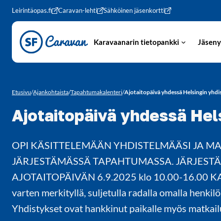
Siirry sivun sisältöön
Leirintäopas.fi
Caravan-lehti
Sähköinen jäsenkortti
Karavaanarin tietopankki
Jäseny
Etusivu
/
Ajankohtaista
/
Tapahtumakalenteri
/
Ajotaitopäivä yhdessä Helsingin yhdi
Ajotaitopäivä yhdessä Hel
OPI KÄSITTELEMÄÄN YHDISTELMÄÄSI JA 
JÄRJESTÄMÄSSÄ TAPAHTUMASSA. JÄRJEST
AJOTAITOPÄIVÄN 6.9.2025 klo 10.00-16.00 KA
varten merkityllä, suljetulla radalla omalla henkil
Yhdistykset ovat hankkinut paikalle myös matkailu