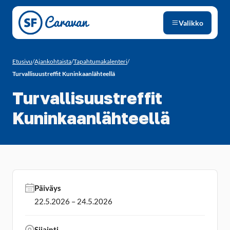
Siirry sivun sisältöön
Valikko
Etusivu
/
Ajankohtaista
/
Tapahtumakalenteri
/
Turvallisuustreffit Kuninkaanlähteellä
Turvallisuustreffit
Kuninkaanlähteellä
Päiväys
22.5.2026 – 24.5.2026
Sijainti