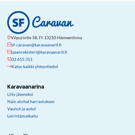
Viipurintie 58, FI-13210 Hämeenlinna
sf-caravan@karavaanarit.fi
jasenrekisteri@karavaanarit.fi
03 615 311
Katso kaikki yhteystiedot
Karavaanarina
Liity jäseneksi
Näin aloitat harrastuksen
Vaunut ja autot
Leirintämatkailu