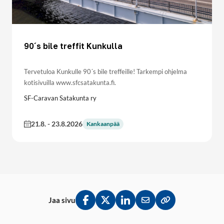
90´s bile treffit Kunkulla
Tervetuloa Kunkulle 90´s bile treffeille! Tarkempi ohjelma
kotisivuilla www.sfcsatakunta.fi.
SF-Caravan Satakunta ry
21.8.
-
23.8.2026
Kankaanpää
Jaa sivu
Jaa Facebookissa
Jaa Twitterissä
Jaa LinkedInissä
Jaa sähköpostitse
Kopioi linkki lei