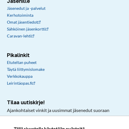
Jäsenille
Jäsenedut ja -palvelut
Kerhotoiminta
Omat jäsentiedot
Sähköinen jäsenkortti
Caravan-lehti
Pikalinkit
Etuteltan puheet
Täytä liittymislomake
Verkkokauppa
Leirintäopas.fi
Tilaa uutiskirje!
Ajankohtaiset vinkit ja uusimmat jäsenedut suoraan
sähköpostiisi.
Tällä sivustolla käytetään evästeitä