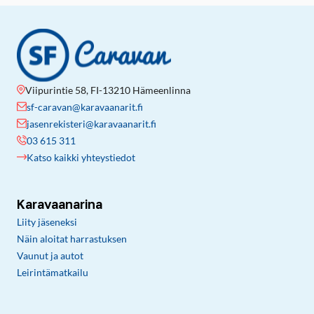
Viipurintie 58, FI-13210 Hämeenlinna
sf-caravan@karavaanarit.fi
jasenrekisteri@karavaanarit.fi
03 615 311
Katso kaikki yhteystiedot
Karavaanarina
Liity jäseneksi
Näin aloitat harrastuksen
Vaunut ja autot
Leirintämatkailu