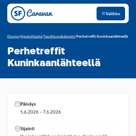
Siirry sivun sisältöön
Valikko
Etusivu
/
Ajankohtaista
/
Tapahtumakalenteri
/
Perhetreffit Kuninkaanlähteellä
Perhetreffit
Kuninkaanlähteellä
Päiväys
5.6.2026 – 7.6.2026
Sijainti