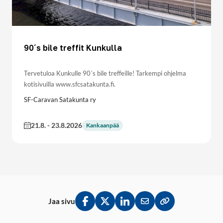
90´s bile treffit Kunkulla
Tervetuloa Kunkulle 90´s bile treffeille! Tarkempi ohjelma
kotisivuilla www.sfcsatakunta.fi.
SF-Caravan Satakunta ry
21.8.
-
23.8.2026
Kankaanpää
Jaa sivu
Jaa Facebookissa
Jaa Twitterissä
Jaa LinkedInissä
Jaa sähköpostitse
Kopioi linkki lei