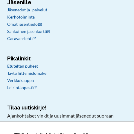
Jäsenille
Jäsenedut ja -palvelut
Kerhotoiminta
Omat jäsentiedot
Sähköinen jäsenkortti
Caravan-lehti
Pikalinkit
Etuteltan puheet
Täytä liittymislomake
Verkkokauppa
Leirintäopas.fi
Tilaa uutiskirje!
Ajankohtaiset vinkit ja uusimmat jäsenedut suoraan
sähköpostiisi.