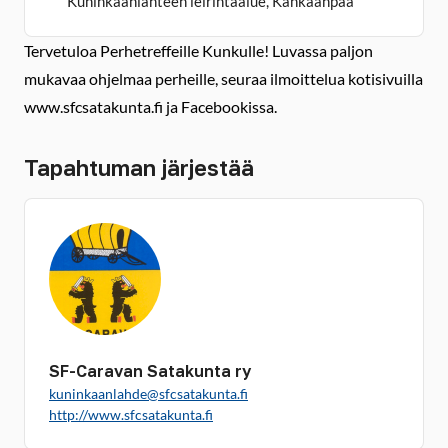
Kuninkaanlähteen leirintäalue, Kankaanpää
Tervetuloa Perhetreffeille Kunkulle! Luvassa paljon
mukavaa ohjelmaa perheille, seuraa ilmoittelua kotisivuilla
www.sfcsatakunta.fi ja Facebookissa.
Tapahtuman järjestää
SF-Caravan Satakunta ry
kuninkaanlahde@sfcsatakunta.fi
http://www.sfcsatakunta.fi