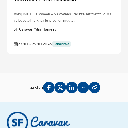
Valojuhla + Halloween = ValoWeen. Perinteiset treffit, joissa
valoasetelma kilpailu ja paljon muuta.
SF-Caravan Ydin-Häme ry
23.10.
-
25.10.2026
Janakkala
Jaa sivu
Jaa Facebookissa
Jaa Twitterissä
Jaa LinkedInissä
Jaa sähköpostitse
Kopioi linkki lei