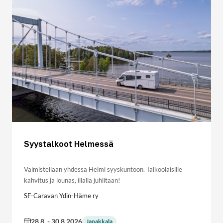
Syystalkoot Helmessä
Valmistellaan yhdessä Helmi syyskuntoon. Talkoolaisille
kahvitus ja lounas, illalla juhlitaan!
SF-Caravan Ydin-Häme ry
28.8.
-
30.8.2026
Janakkala