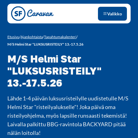
Siirry sivun sisältöön
Valikko
Etusivu
/
Ajankohtaista
/
Tapahtumakalenteri
/
M/S Helmi Star "LUKSUSRISTEILY" 13.-17.5.26
M/S Helmi Star
"LUKSUSRISTEILY"
13.-17.5.26
Lähde 1-4 päivän luksusristeilylle uudistetulle M/S
Helmi Star "risteilyalukselle"! Joka päivä oma
risteilyohjelma, myös lapsille runsaasti tekemistä!
Laivalla palkittu BBG-ravintola BACKYARD pitää
nälän loitolla!