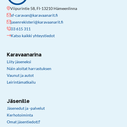
Viipurintie 58, FI-13210 Hämeenlinna
sf-caravan@karavaanarit.fi
jasenrekisteri@karavaanarit.fi
03 615 311
Katso kaikki yhteystiedot
Karavaanarina
Liity jäseneksi
Näin aloitat harrastuksen
Vaunut ja autot
Leirintämatkailu
Jäsenille
Jäsenedut ja -palvelut
Kerhotoiminta
Omat jäsentiedot