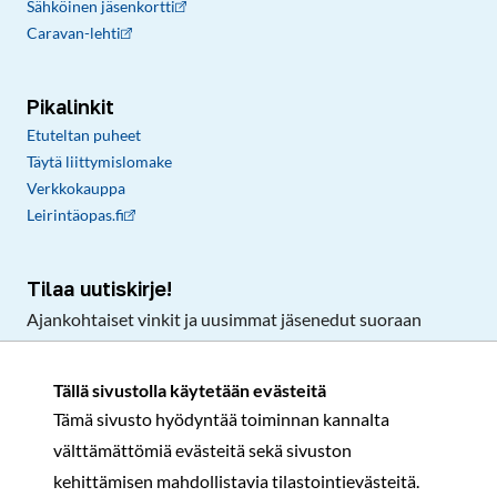
Sähköinen jäsenkortti
Caravan-lehti
Pikalinkit
Etuteltan puheet
Täytä liittymislomake
Verkkokauppa
Leirintäopas.fi
Tilaa uutiskirje!
Ajankohtaiset vinkit ja uusimmat jäsenedut suoraan
sähköpostiisi.
Tällä sivustolla käytetään evästeitä
Tämä sivusto hyödyntää toiminnan kannalta
Tilaa
välttämättömiä evästeitä sekä sivuston
Facebook
Instagram
LinkedIn
YouTube
TikTok
kehittämisen mahdollistavia tilastointievästeitä.