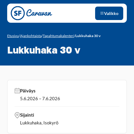
Siirry sivun sisältöön
Valikko
Etusivu
/
Ajankohtaista
/
Tapahtumakalenteri
/
Lukkuhaka 30 v
Lukkuhaka 30 v
Päiväys
5.6.2026 – 7.6.2026
Sijainti
Lukkuhaka, Isokyrö