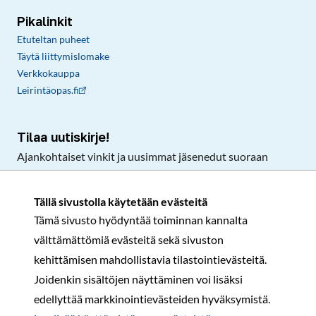
Pikalinkit
Etuteltan puheet
Täytä liittymislomake
Verkkokauppa
Leirintäopas.fi
Tilaa uutiskirje!
Ajankohtaiset vinkit ja uusimmat jäsenedut suoraan
sähköpostiisi.
Tällä sivustolla käytetään evästeitä
Tämä sivusto hyödyntää toiminnan kannalta
Tilaa
välttämättömiä evästeitä sekä sivuston
Facebook
Instagram
LinkedIn
YouTube
TikTok
kehittämisen mahdollistavia tilastointievästeitä.
Joidenkin sisältöjen näyttäminen voi lisäksi
edellyttää markkinointievästeiden hyväksymistä.
Rekisteri- ja tietosuojaseloste
Sopimusehdot