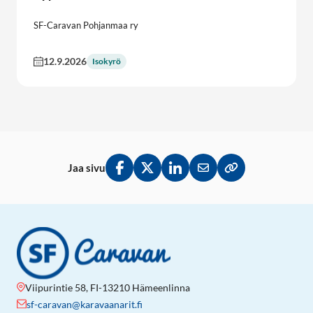
SF-Caravan Pohjanmaa ry
12.9.2026
Isokyrö
Jaa sivu
Jaa Facebookissa
Jaa Twitterissä
Jaa LinkedInissä
Jaa sähköpostitse
Kopioi linkki lei
Viipurintie 58, FI-13210 Hämeenlinna
sf-caravan@karavaanarit.fi