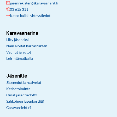
jasenrekisteri@karavaanarit.fi
03 615 311
Katso kaikki yhteystiedot
Karavaanarina
Liity jäseneksi
Näin aloitat harrastuksen
Vaunut ja autot
Leirintämatkailu
Jäsenille
Jäsenedut ja -palvelut
Kerhotoiminta
Omat jäsentiedot
Sähköinen jäsenkortti
Caravan-lehti