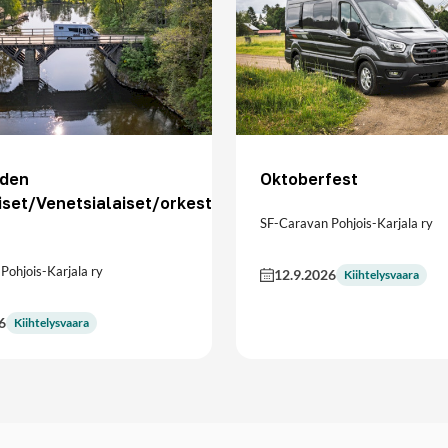
den
Oktoberfest
iset/Venetsialaiset/orkesteri
SF-Caravan Pohjois-Karjala ry
Pohjois-Karjala ry
12.9.2026
Kiihtelysvaara
6
Kiihtelysvaara