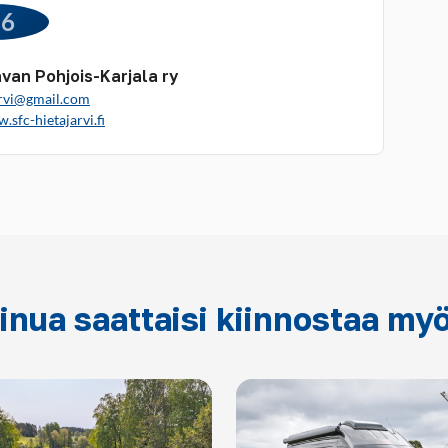
46
van Pohjois-Karjala ry
arvi@gmail.com
.sfc-hietajarvi.fi
inua saattaisi kiinnostaa my