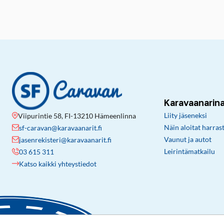
Karavaanarin
Liity jäseneksi
Viipurintie 58, FI-13210 Hämeenlinna
Näin aloitat harras
sf-caravan@karavaanarit.fi
Vaunut ja autot
jasenrekisteri@karavaanarit.fi
Leirintämatkailu
03 615 311
Katso kaikki yhteystiedot