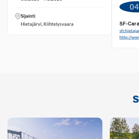
0
Sijainti
SF-Cara
Hietajärvi, Kiihtelysvaara
sfchietaj
http://www
S